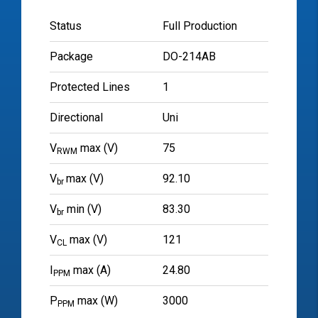
Status
Full Production
Package
DO-214AB
Protected Lines
1
Directional
Uni
V
max (V)
75
RWM
V
max (V)
92.10
br
V
min (V)
83.30
br
V
max (V)
121
CL
I
max (A)
24.80
PPM
P
max (W)
3000
PPM