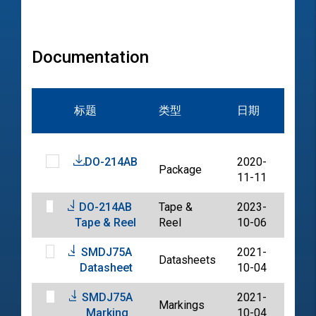
Documentation
文
标题
类型
日期
档
DO-214AB
2020-
Package
PDF
11-11
DO-214AB
Tape &
2023-
PDF
Tape & Reel
Reel
10-06
SMDJ75A
2021-
Datasheets
PDF
Datasheet
10-04
SMDJ75A
2021-
Markings
PDF
Marking
10-04