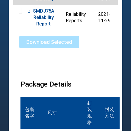
SMDJ75A
Reliability
2021-
Reliability
PDF
Reports
11-29
Report
Download Selected
Package Details
封
包裹
装
封装
尺寸
名字
规
方法
格