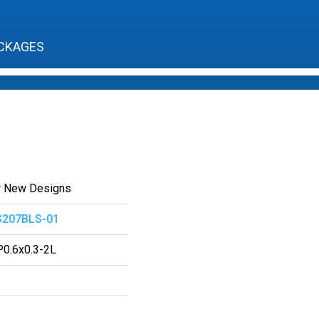
CKAGES
r New Designs
207BLS-01
0.6x0.3-2L