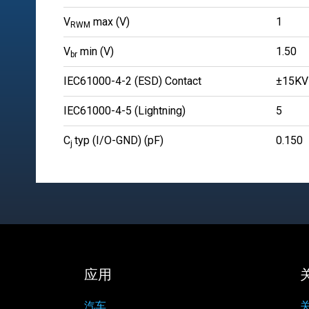
V
max (V)
1
RWM
V
min (V)
1.50
br
IEC61000-4-2 (ESD) Contact
±15KV
IEC61000-4-5 (Lightning)
5
C
typ (I/O-GND) (pF)
0.150
j
应用
汽车
关