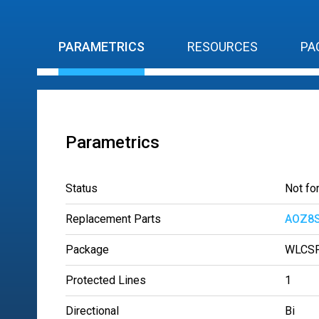
PARAMETRICS
RESOURCES
PA
Parametrics
Status
Not fo
Replacement Parts
AOZ8S
Package
WLCSP
Protected Lines
1
Directional
Bi