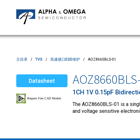
应用笔记
编辑部
IPMs
质量与可靠性
客户满意度调查
MOSFETs
Motor Control MCU's
Power ICs
主目录
TVS
高速接口ESD保护
AOZ8660BLS-01
Silicon Carbide (SiC)
AOZ8660BLS
Datasheet
TVS
1CH 1V 0.15pF Bidirect
The AOZ8660BLS-01 is a single
and voltage sensitive electron