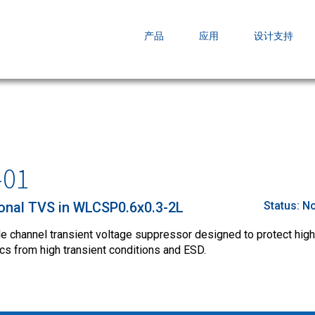
EZBuck COT Design Tool (xls)
产品
应用
设计支持
AOPL66
AOS发布 A
跨越式提升
-01
ional TVS in WLCSP0.6x0.3-2L
Status:
No
 channel transient voltage suppressor designed to protect high
ics from high transient conditions and ESD.