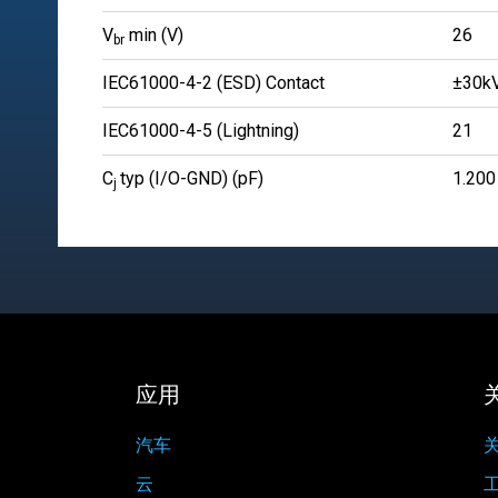
V
min (V)
26
br
IEC61000-4-2 (ESD) Contact
±30k
IEC61000-4-5 (Lightning)
21
C
typ (I/O-GND) (pF)
1.200
j
应用
汽车
关
云