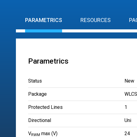
PARAMETRICS
RESOURCES
PA
Parametrics
Status
New
Package
WLCS
Protected Lines
1
Directional
Uni
V
max (V)
24
RWM