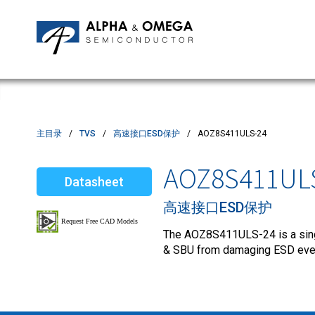
应用笔记
编辑部
IPMs
质量与可靠性
客户满意度调查
MOSFETs
Motor Control MCU's
Power ICs
主目录
TVS
高速接口ESD保护
AOZ8S411ULS-24
Silicon Carbide (SiC)
AOZ8S411UL
Datasheet
TVS
高速接口ESD保护
The AOZ8S411ULS-24 is a singl
& SBU from damaging ESD eve