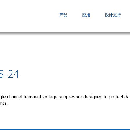
EZBuck COT Design Tool (xls)
产品
应用
设计支持
AOPL66
AOS发布 A
跨越式提升
S-24
e channel transient voltage suppressor designed to protect dat
nts.