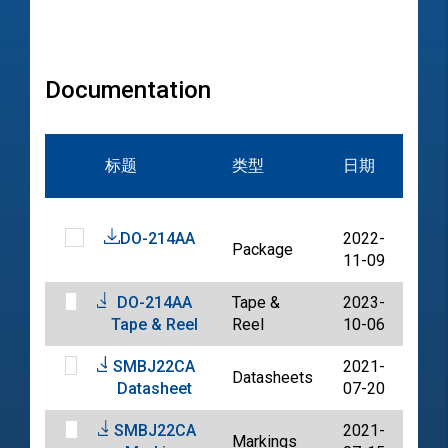
Documentation
文
标题
类型
日期
档
DO-214AA
2022-
Package
PDF
11-09
DO-214AA
Tape &
2023-
PDF
Tape & Reel
Reel
10-06
SMBJ22CA
2021-
Datasheets
PDF
Datasheet
07-20
SMBJ22CA
2021-
Markings
PDF