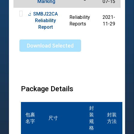
Marking
07-15
SMBJ22CA
Reliability
2021-
Reliability
PDF
Reports
11-29
Report
Download Selected
Package Details
封
包裹
装
封装
尺寸
名字
规
方法
格