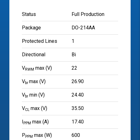
Status
Full Production
Package
DO-214AA
Protected Lines
1
Directional
Bi
V
max (V)
22
RWM
V
max (V)
26.90
br
V
min (V)
24.40
br
V
max (V)
35.50
CL
I
max (A)
17.40
PPM
P
max (W)
600
PPM