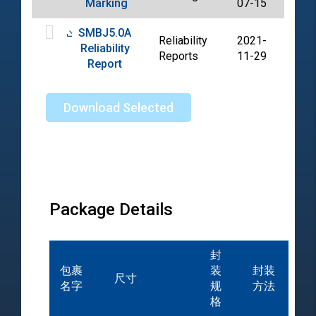
Marking
07-15
SMBJ5.0A
Reliability
2021-
Reliability
PDF
Reports
11-29
Report
Download Selected
Package Details
封
包裹
装
封装
尺寸
名字
规
方法
格