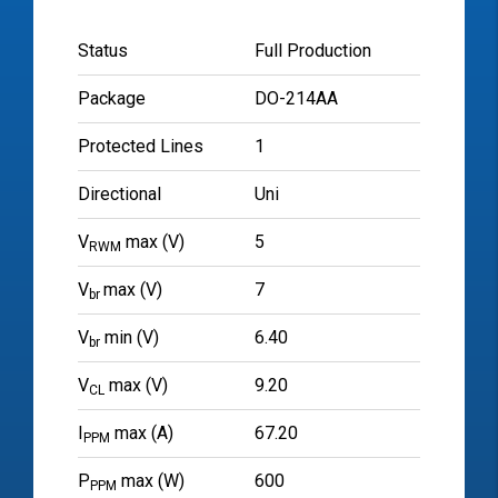
Status
Full Production
Package
DO-214AA
Protected Lines
1
Directional
Uni
V
max (V)
5
RWM
V
max (V)
7
br
V
min (V)
6.40
br
V
max (V)
9.20
CL
I
max (A)
67.20
PPM
P
max (W)
600
PPM