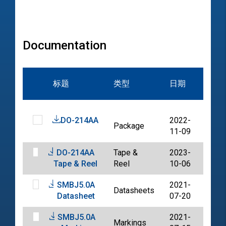
Documentation
文
标题
类型
日期
档
DO-214AA
2022-
Package
PDF
11-09
DO-214AA
Tape &
2023-
PDF
Tape & Reel
Reel
10-06
SMBJ5.0A
2021-
Datasheets
PDF
Datasheet
07-20
SMBJ5.0A
2021-
Markings
PDF