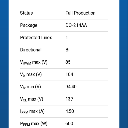
Status
Full Production
Package
DO-214AA
Protected Lines
1
Directional
Bi
V
max (V)
85
RWM
V
max (V)
104
br
V
min (V)
94.40
br
V
max (V)
137
CL
I
max (A)
4.50
PPM
P
max (W)
600
PPM