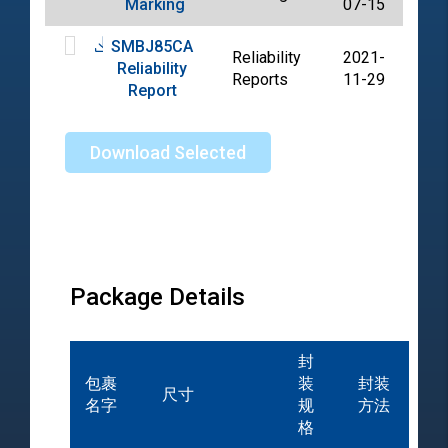
Marking
07-15
SMBJ85CA
Reliability
2021-
Reliability
PDF
Reports
11-29
Report
Download Selected
Package Details
封
包裹
装
封装
尺寸
名字
规
方法
格