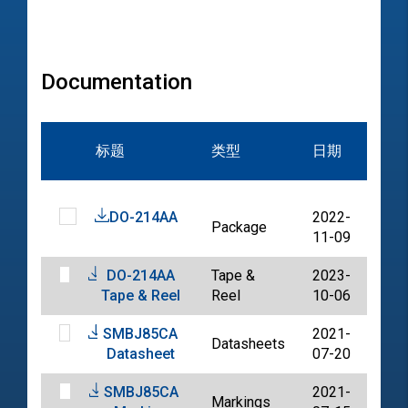
Documentation
文
标题
类型
日期
档
DO-214AA
2022-
Package
PDF
11-09
DO-214AA
Tape &
2023-
PDF
Tape & Reel
Reel
10-06
SMBJ85CA
2021-
Datasheets
PDF
Datasheet
07-20
SMBJ85CA
2021-
Markings
PDF