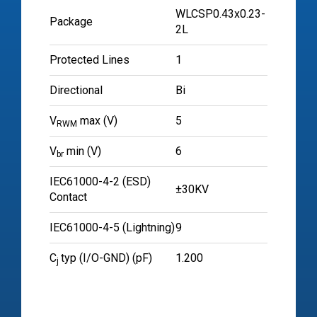
WLCSP0.43x0.23-
Package
2L
Protected Lines
1
Directional
Bi
V
max (V)
5
RWM
V
min (V)
6
br
IEC61000-4-2 (ESD)
±30KV
Contact
IEC61000-4-5 (Lightning)
9
C
typ (I/O-GND) (pF)
1.200
j