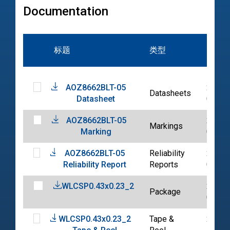
Documentation
标题
类型
日期
AOZ8662BLT-05
2021-
Datasheets
Datasheet
02-08
AOZ8662BLT-05
2021-
Markings
Marking
02-11
AOZ8662BLT-05
Reliability
2021-
Reliability Report
Reports
05-20
WLCSP0.43x0.23_2
2024-
Package
08-21
WLCSP0.43x0.23_2
Tape &
2023-