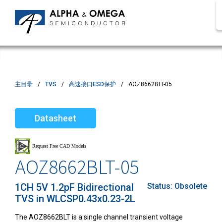
主目录
TVS
高速接口ESD保护
AOZ8662BLT-05
Datasheet
AOZ8662BLT-05
1CH 5V 1.2pF Bidirectional
Status:
Obsolete
TVS in WLCSP0.43x0.23-2L
The AOZ8662BLT is a single channel transient voltage