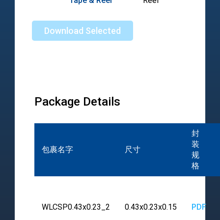
Tape & Reel
Reel
10-18
Download Selected
Package Details
封
装
包裹名字
尺寸
规
格
WLCSP0.43x0.23_2
0.43x0.23x0.15
PDF