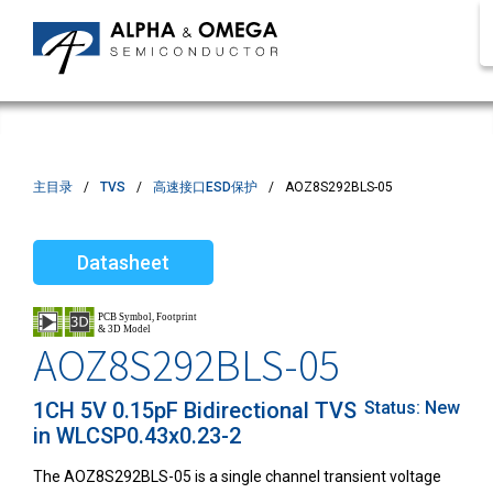
主目录
TVS
高速接口ESD保护
AOZ8S292BLS-05
Datasheet
AOZ8S292BLS-05
1CH 5V 0.15pF Bidirectional TVS
Status:
New
in WLCSP0.43x0.23-2
The AOZ8S292BLS-05 is a single channel transient voltage