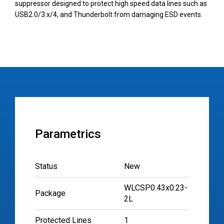
suppressor designed to protect high speed data lines such as
USB2.0/3.x/4, and Thunderbolt from damaging ESD events.
Parametrics
Status
New
WLCSP0.43x0.23-
Package
2L
Protected Lines
1