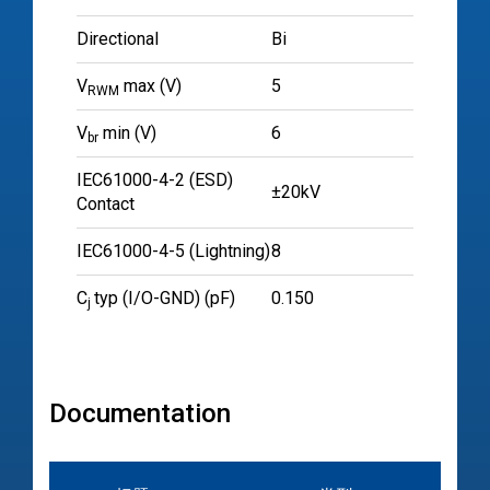
Directional
Bi
V
max (V)
5
RWM
V
min (V)
6
br
IEC61000-4-2 (ESD)
±20kV
Contact
IEC61000-4-5 (Lightning)
8
C
typ (I/O-GND) (pF)
0.150
j
Documentation