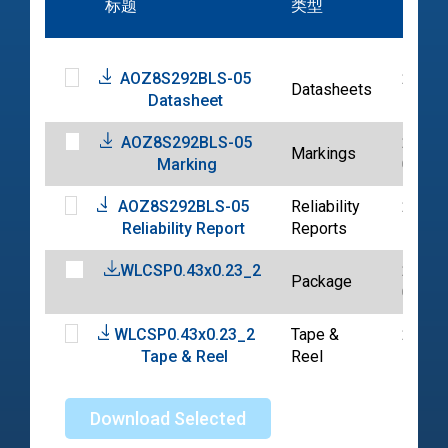
标题
类型
日期
AOZ8S292BLS-05
2024-
Datasheets
Datasheet
11-27
AOZ8S292BLS-05
2025-
Markings
Marking
08-22
AOZ8S292BLS-05
Reliability
2024-
Reliability Report
Reports
11-27
WLCSP0.43x0.23_2
2024-
Package
08-21
WLCSP0.43x0.23_2
Tape &
2023-
Tape & Reel
Reel
10-18
Download Selected