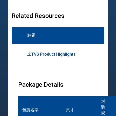
Related Resources
标题
类
TVS Product Highlights
Pro
Hig
Package Details
封
装
包裹名字
尺寸
规