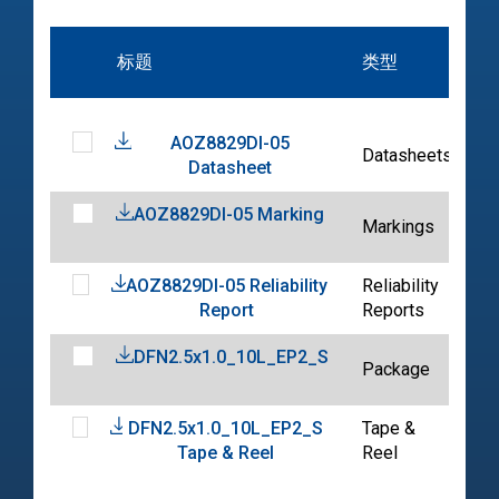
标题
类型
AOZ8829DI-05
2
Datasheets
Datasheet
0
AOZ8829DI-05 Marking
2
Markings
0
AOZ8829DI-05 Reliability
Reliability
2
Report
Reports
1
DFN2.5x1.0_10L_EP2_S
2
Package
0
DFN2.5x1.0_10L_EP2_S
Tape &
2
Tape & Reel
Reel
0