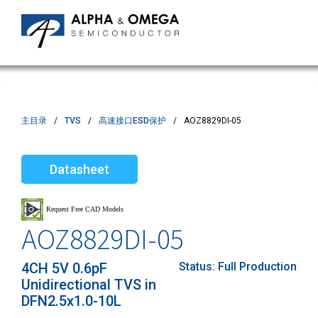
主目录
TVS
高速接口ESD保护
AOZ8829DI-05
Datasheet
AOZ8829DI-05
4CH 5V 0.6pF
Status:
Full Production
Unidirectional TVS in
DFN2.5x1.0-10L