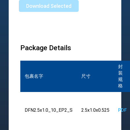
Download Selected
Package Details
封
装
包裹名字
尺寸
规
格
DFN2.5x1.0_10_EP2_S
2.5x1.0x0.525
PDF