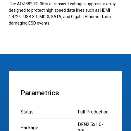
The AOZ8829DI-05 is a transient voltage suppressor array
designed to protect high speed data lines such as HDMI
1.4/2.0, USB 3.1, MDDI, SATA, and Gigabit Ethernet from
damaging ESD events.
Parametrics
Status
Full Production
DFN2.5x1.0-
Package
10L