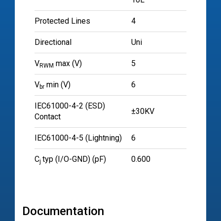
Protected Lines
4
Directional
Uni
V
max (V)
5
RWM
V
min (V)
6
br
IEC61000-4-2 (ESD)
±30KV
Contact
IEC61000-4-5 (Lightning)
6
C
typ (I/O-GND) (pF)
0.600
j
Documentation