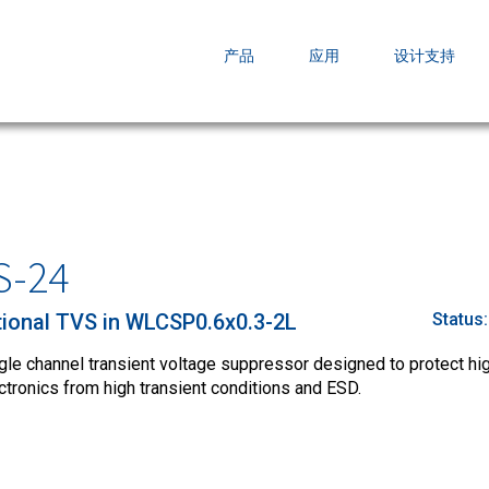
EZBuck COT Design Tool (xls)
产品
应用
设计支持
AOPL66
AOS发布 A
跨越式提升
S-24
tional TVS in WLCSP0.6x0.3-2L
Status
e channel transient voltage suppressor designed to protect hi
ctronics from high transient conditions and ESD.