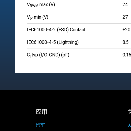
V
max (V)
24
RWM
V
min (V)
27
br
IEC61000-4-2 (ESD) Contact
±20
IEC61000-4-5 (Lightning)
8.5
C
typ (I/O-GND) (pF)
0.1
j
应用
汽车
关