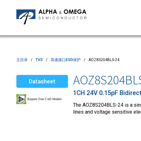
应用笔记
编辑部
IPMs
质量与可靠性
客户满意度调查
MOSFETs
Motor Control MCU's
Power ICs
主目录
TVS
高速接口ESD保护
AOZ8S204BLS-24
Silicon Carbide (SiC)
AOZ8S204BL
Datasheet
TVS
1CH 24V 0.15pF Bidirec
The AOZ8S204BLS-24 is a singl
lines and voltage sensitive ele